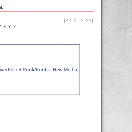
4
|<<
<
>
>>|
W
X
Y
Z