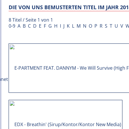
DIE VON UNS BEMUSTERTEN TITEL IM JAHR 201
8 Titel / Seite 1 von 1
0-9
A
B
C
D
E
F
G
H
I
J
K
L
M
N
O
P
R
S
T
U
V