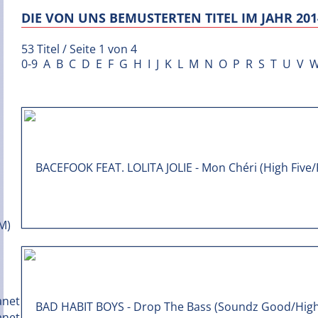
DIE VON UNS BEMUSTERTEN TITEL IM JAHR 201
53 Titel / Seite 1 von 4
0-9
A
B
C
D
E
F
G
H
I
J
K
L
M
N
O
P
R
S
T
U
V