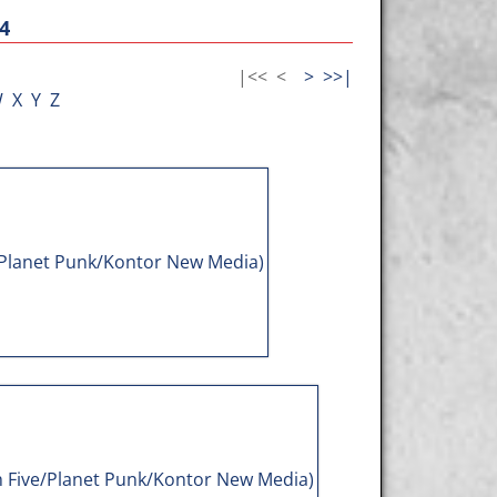
4
|<<
<
>
>>|
W
X
Y
Z