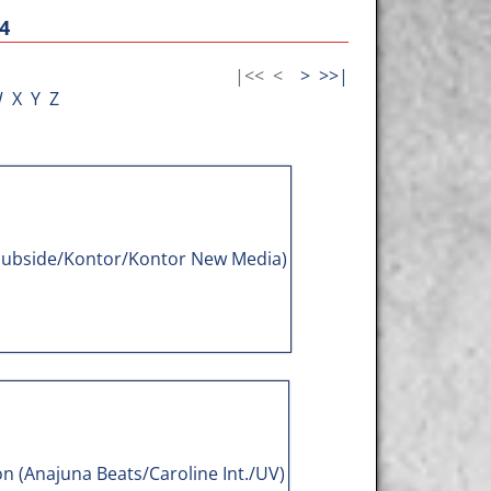
4
|<<
<
>
>>|
W
X
Y
Z