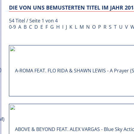
DIE VON UNS BEMUSTERTEN TITEL IM JAHR 201
54 Titel / Seite 1 von 4
0-9
A
B
C
D
E
F
G
H
I
J
K
L
M
N
O
P
R
S
T
U
V