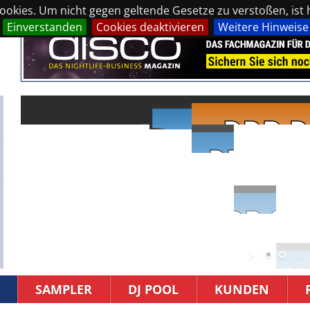
okies. Um nicht gegen geltende Gesetze zu verstoßen, ist hi
Einverstanden
Cookies deaktivieren
Weitere Hinweise
SAMPLER
DJ POOL
KUNDEN