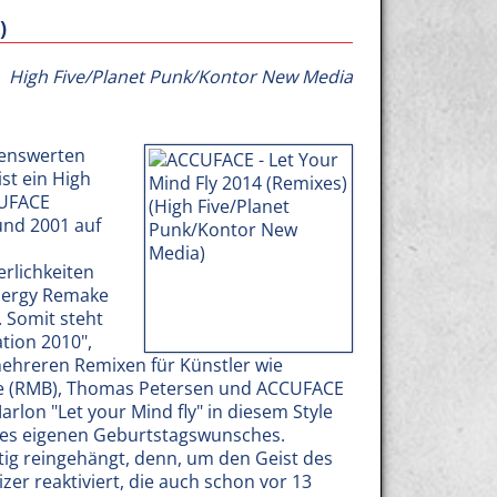
)
High Five/Planet Punk/Kontor New Media
kenswerten
ist ein High
CUFACE
und 2001 auf
erlichkeiten
Energy Remake
. Somit steht
ation 2010",
ehreren Remixen für Künstler wie
de (RMB), Thomas Petersen und ACCUFACE
lon "Let your Mind fly" in diesem Style
seines eigenen Geburtstagswunsches.
tig reingehängt, denn, um den Geist des
izer reaktiviert, die auch schon vor 13