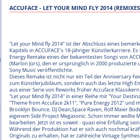
ACCUFACE - LET YOUR MIND FLY 2014 (REMIXES
"Let your Mind fly 2014" ist der Abschluss eines bemer
Kapitels in ACCUFACE's 18-jähriger Künstlerkarriere. Es 
Energy Remake eines der bekanntesten Songs von AC
(Marlon Jürs), den er ursprünglich in 2000 produzierte 
Sony Music veröffentlichte.
Dieses Remake ist nicht nur ein Teil der Anniversary Fei
zum Künstlerjubiläum, sondern auch das letzte High 
aus einer Serie von Reworks früher Accuface Klassikern
"Let your Mind fly 2014" in einer Reihe mit "Your Destin
"Theme from Accuface 2k11", "Pure Energy 2012" und m
Brooklyn Bounce, DJ Dean,Space Raven, Rolf Maier Bo
eigenem Side Project Megasonic. Schon immer wollte Mar
bearbeiten. Jetzt ist es soweit - quasi eine Erfüllung 
Während der Produktion hat er sich auch nochmal kräf
Originals zu erhalten, hat er zahlreiche Vintage Synthes