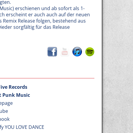
gten.
Music) erschienen und ab sofort als 1-
eich erscheint er auch auch auf der neuen
les Remix Release folgen, bestehend aus
der sorgfältig für das Release
Five Records
t Punk Music
epage
ube
book
ify YOU LOVE DANCE