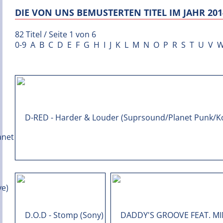
DIE VON UNS BEMUSTERTEN TITEL IM JAHR 201
82 Titel / Seite 1 von 6
0-9
A
B
C
D
E
F
G
H
I
J
K
L
M
N
O
P
R
S
T
U
V