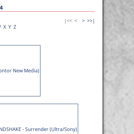
4
|<<
<
>
>>|
W
X
Y
Z