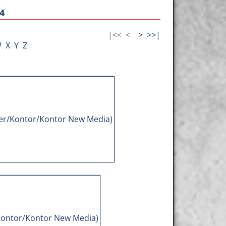
4
|<<
<
>
>>|
W
X
Y
Z