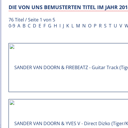
DIE VON UNS BEMUSTERTEN TITEL IM JAHR 201
76 Titel / Seite 1 von 5
0-9
A
B
C
D
E
F
G
H
I
J
K
L
M
N
O
P
R
S
T
U
V