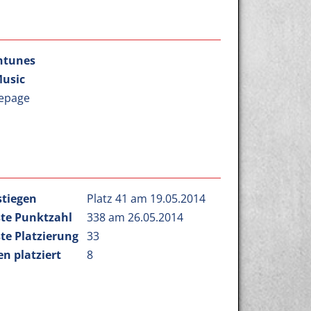
htunes
Music
epage
stiegen
Platz 41 am 19.05.2014
te Punktzahl
338 am 26.05.2014
te Platzierung
33
n platziert
8