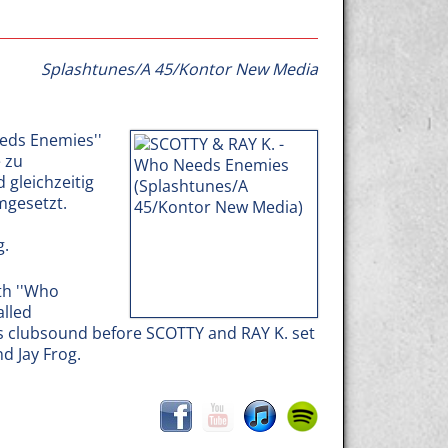
Splashtunes/A 45/Kontor New Media
eds Enemies''
 zu
 gleichzeitig
mgesetzt.
g.
th ''Who
alled
's clubsound before SCOTTY and RAY K. set
d Jay Frog.