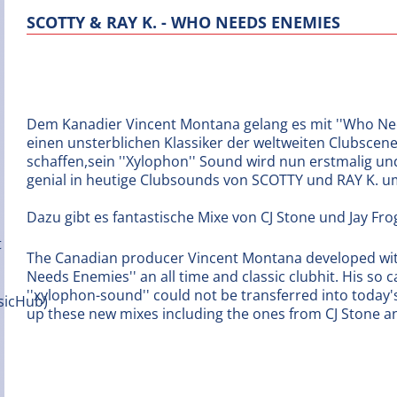
SCOTTY & RAY K. - WHO NEEDS ENEMIES
Dem Kanadier Vincent Montana gelang es mit ''Who Ne
einen unsterblichen Klassiker der weltweiten Clubscene
schaffen,sein ''Xylophon'' Sound wird nun erstmalig und
genial in heutige Clubsounds von SCOTTY und RAY K. u
Dazu gibt es fantastische Mixe von CJ Stone und Jay Fro
The Canadian producer Vincent Montana developed wi
Needs Enemies'' an all time and classic clubhit. His so c
''xylophon-sound'' could not be transferred into today
up these new mixes including the ones from CJ Stone an