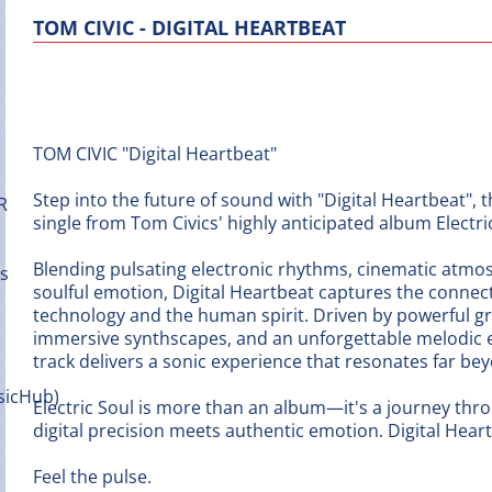
TOM CIVIC - DIGITAL HEARTBEAT
TOM CIVIC "Digital Heartbeat"
Step into the future of sound with "Digital Heartbeat",
single from Tom Civics' highly anticipated album Electri
Blending pulsating electronic rhythms, cinematic atmo
soulful emotion, Digital Heartbeat captures the conne
technology and the human spirit. Driven by powerful g
immersive synthscapes, and an unforgettable melodic 
track delivers a sonic experience that resonates far be
Electric Soul is more than an album—it's a journey th
digital precision meets authentic emotion. Digital Heartb
Feel the pulse.