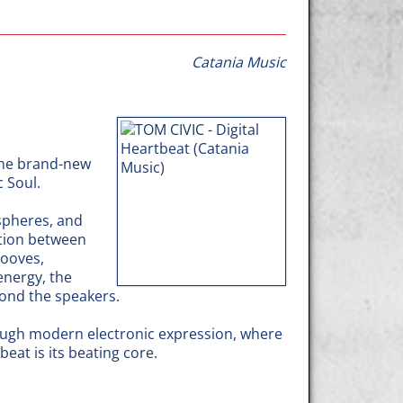
Catania Music
 the brand-new
c Soul.
spheres, and
ction between
rooves,
energy, the
yond the speakers.
rough modern electronic expression, where
eat is its beating core.