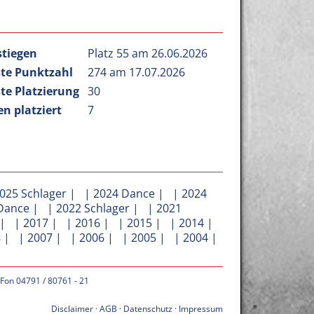
stiegen
Platz 55 am 26.06.2026
te Punktzahl
274 am 17.07.2026
te Platzierung
30
n platziert
7
025 Schlager
| |
2024 Dance
| |
2024
Dance
| |
2022 Schlager
| |
2021
| |
2017
| |
2016
| |
2015
| |
2014
|
8
| |
2007
| |
2006
| |
2005
| |
2004
|
 Fon 04791 / 80761 - 21
Disclaimer
·
AGB
·
Datenschutz
·
Impressum