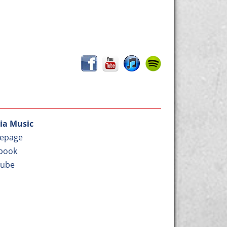
ia Music
epage
book
Tube