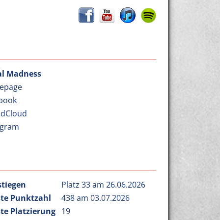
l Madness
epage
book
dCloud
agram
stiegen
Platz 33 am 26.06.2026
te Punktzahl
438 am 03.07.2026
te Platzierung
19