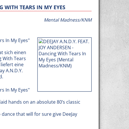
NG WITH TEARS IN MY EYES
Mental Madness/KNM
rs In My Eyes"
at sich einen
g With Tears
liefert eine
ay A.N.D.Y.
d.
rs In My Eyes"
laid hands on an absolute 80’s classic
 dance that will for sure give DeeJay