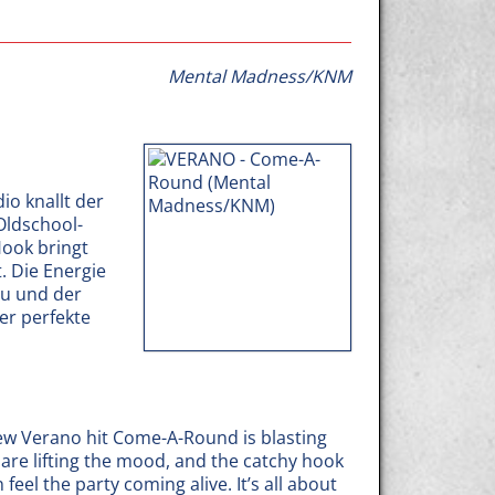
Mental Madness/KNM
io knallt der
Oldschool-
Hook bringt
. Die Energie
 du und der
der perfekte
ew Verano hit Come-A-Round is blasting
 are lifting the mood, and the catchy hook
feel the party coming alive. It’s all about