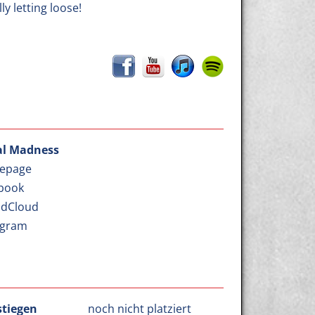
y letting loose!
l Madness
epage
book
dCloud
agram
stiegen
noch nicht platziert