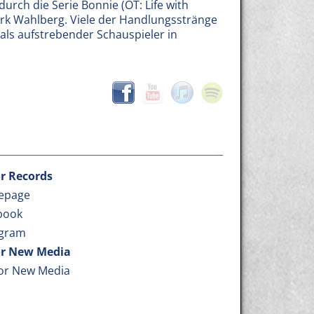
urch die Serie Bonnie (OT: Life with
ark Wahlberg. Viele der Handlungsstränge
als aufstrebender Schauspieler in
r Records
epage
book
agram
r New Media
or New Media