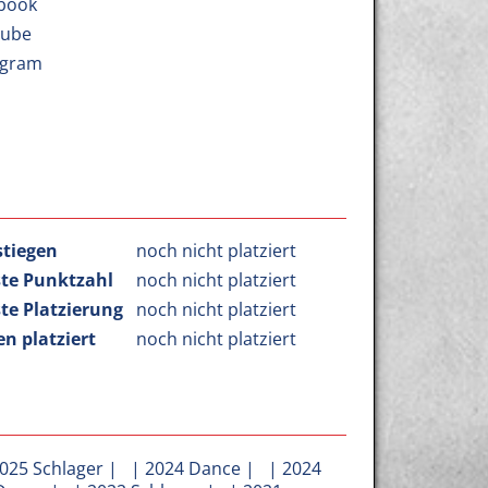
book
Tube
agram
stiegen
noch nicht platziert
te Punktzahl
noch nicht platziert
te Platzierung
noch nicht platziert
n platziert
noch nicht platziert
025 Schlager
| |
2024 Dance
| |
2024