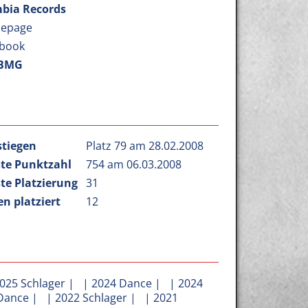
bia Records
epage
book
 BMG
stiegen
Platz 79 am 28.02.2008
te Punktzahl
754 am 06.03.2008
te Platzierung
31
n platziert
12
025 Schlager
| |
2024 Dance
| |
2024
Dance
| |
2022 Schlager
| |
2021