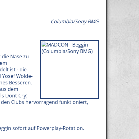
Columbia/Sony BMG
 die Nase zu
dem
lt ist - die
 Yosef Wolde-
ines Besseren.
 aus dem
ls Dont Cry)
 den Clubs hervorragend funktioniert,
ggin sofort auf Powerplay-Rotation.