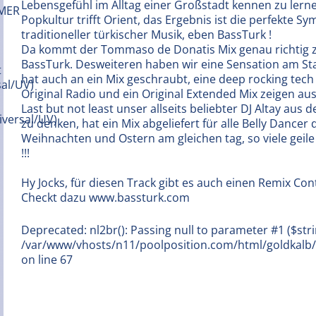
Lebensgefühl im Alltag einer Großstadt kennen zu lern
Popkultur trifft Orient, das Ergebnis ist die perfekte 
traditioneller türkischer Musik, eben BassTurk !
Da kommt der Tommaso de Donatis Mix genau richtig z
BassTurk. Desweiteren haben wir eine Sensation am Star
hat auch an ein Mix geschraubt, eine deep rocking tec
Original Radio und ein Original Extended Mix zeigen aus
Last but not least unser allseits beliebter DJ Altay aus
zu denken, hat ein Mix abgeliefert für alle Belly Dancer
Weihnachten und Ostern am gleichen tag, so viele geile
!!!
Hy Jocks, für diesen Track gibt es auch einen Remix Conte
Checkt dazu www.bassturk.com
Deprecated: nl2br(): Passing null to parameter #1 ($stri
/var/www/vhosts/n11/poolposition.com/html/goldkal
on line 67