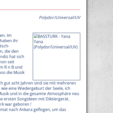
Polydor/Universal/UV
ren. Im
 haben ihr
tsch-
n, die den
ndiz hat sich
hon seit
m R n B und
nso die Musik
h gut acht Jahren sind sie mit mehreren
r wie eine Wiedergeburt der Seele, ich
 Musik und in die gesamte Atmosphäre neu
ie ersten Songideen mit Diktiergerät,
urk war geboren !
eimat nach Ankara geflogen, um das