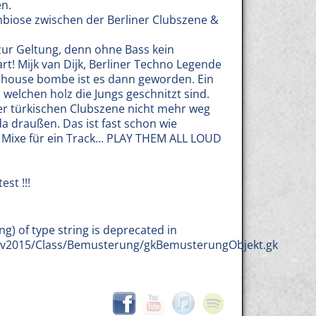
en.
Symbiose zwischen der Berliner Clubszene &
ur Geltung, denn ohne Bass kein
t! Mijk van Dijk, Berliner Techno Legende
h house bombe ist es dann geworden. Ein
 welchen holz die Jungs geschnitzt sind.
 der türkischen Clubszene nicht mehr weg
 da draußen. Das ist fast schon wie
 Mixe für ein Track... PLAY THEM ALL LOUD
st !!!
ng) of type string is deprecated in
b/v2015/Class/Bemusterung/gkBemusterungObjekt.gk