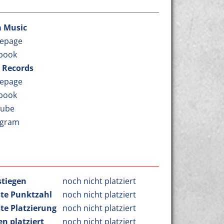
a Music
epage
book
a Records
epage
book
Tube
agram
stiegen
noch nicht platziert
te Punktzahl
noch nicht platziert
te Platzierung
noch nicht platziert
n platziert
noch nicht platziert