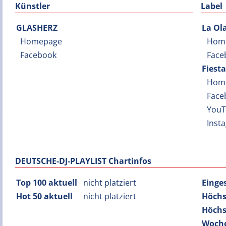
Künstler
Label
GLASHERZ
La Ol
Homepage
Hom
Facebook
Face
Fiest
Hom
Face
You
Inst
DEUTSCHE-DJ-PLAYLIST Chartinfos
Top 100 aktuell
nicht platziert
Einge
Hot 50 aktuell
nicht platziert
Höchs
Höchs
Woche