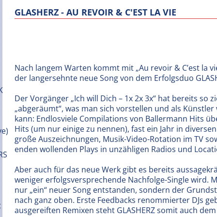
GLASHERZ - AU REVOIR & C'EST LA VIE
Nach langem Warten kommt mit „Au revoir & C’est la vi
der langersehnte neue Song von dem Erfolgsduo GLAS
Der Vorgänger „Ich will Dich – 1x 2x 3x“ hat bereits so zi
„abgeräumt“, was man sich vorstellen und als Künstle
kann: Endlosviele Compilations von Ballermann Hits üb
Hits (um nur einige zu nennen), fast ein Jahr in diversen
große Auszeichnungen, Musik-Video-Rotation im TV sow
enden wollenden Plays in unzähligen Radios und Locati
Aber auch für das neue Werk gibt es bereits aussagekräf
weniger erfolgsversprechende Nachfolge-Single wird. Mit 
nur „ein“ neuer Song entstanden, sondern der Grundstei
nach ganz oben. Erste Feedbacks renommierter DJs ge
ausgereiften Remixen steht GLASHERZ somit auch dem