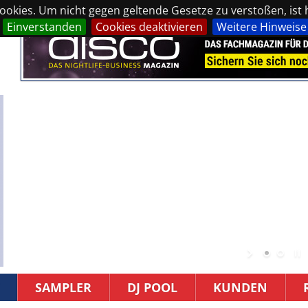
okies. Um nicht gegen geltende Gesetze zu verstoßen, ist hi
Einverstanden
Cookies deaktivieren
Weitere Hinweise
SAMPLER
DJ POOL
KUNDEN