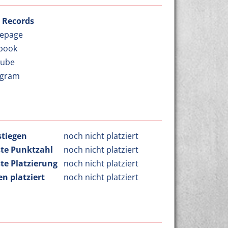
a Records
epage
book
Tube
agram
stiegen
noch nicht platziert
te Punktzahl
noch nicht platziert
te Platzierung
noch nicht platziert
n platziert
noch nicht platziert