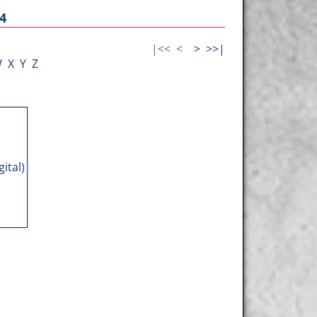
4
|<<
<
>
>>|
W
X
Y
Z