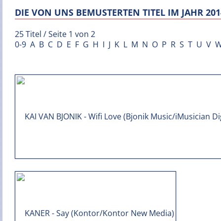
DIE VON UNS BEMUSTERTEN TITEL IM JAHR 201
25 Titel / Seite 1 von 2
0-9
A
B
C
D
E
F
G
H
I
J
K
L
M
N
O
P
R
S
T
U
V