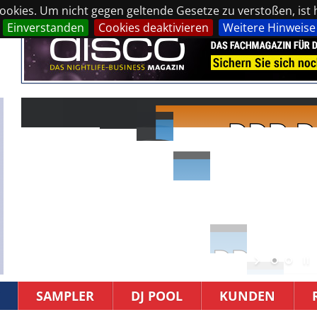
okies. Um nicht gegen geltende Gesetze zu verstoßen, ist hi
Einverstanden
Cookies deaktivieren
Weitere Hinweise
SAMPLER
DJ POOL
KUNDEN