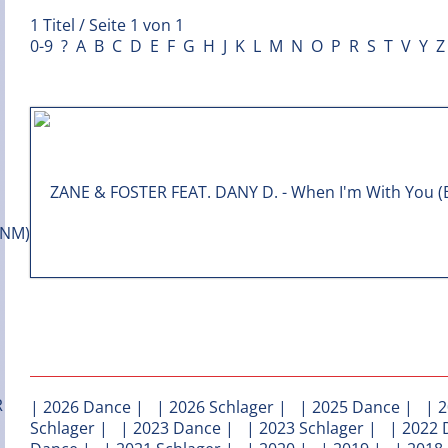
1 Titel / Seite 1 von 1
0-9
?
A
B
C
D
E
F
G
H
J
K
L
M
N
O
P
R
S
T
V
Y
Z
|
2026 Dance
| |
2026 Schlager
| |
2025 Dance
| |
2
Schlager
| |
2023 Dance
| |
2023 Schlager
| |
2022 