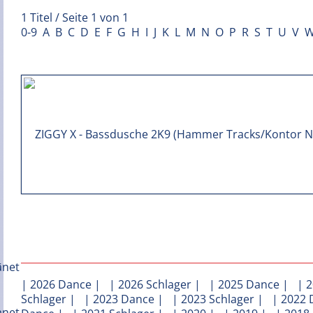
1 Titel / Seite 1 von 1
0-9
A
B
C
D
E
F
G
H
I
J
K
L
M
N
O
P
R
S
T
U
V
|
2026 Dance
| |
2026 Schlager
| |
2025 Dance
| |
2
Schlager
| |
2023 Dance
| |
2023 Schlager
| |
2022 