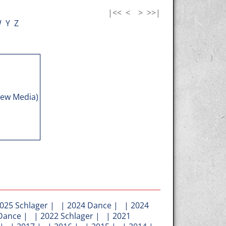
|<<
<
>
>>|
W
Y
Z
025 Schlager
| |
2024 Dance
| |
2024
Dance
| |
2022 Schlager
| |
2021