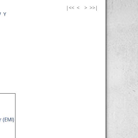
|<<
<
>
>>|
W
Y