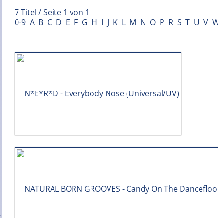
7 Titel / Seite 1 von 1
0-9
A
B
C
D
E
F
G
H
I
J
K
L
M
N
O
P
R
S
T
U
V