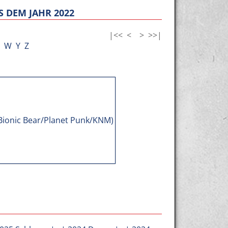
 DEM JAHR 2022
|<<
<
>
>>|
W
Y
Z