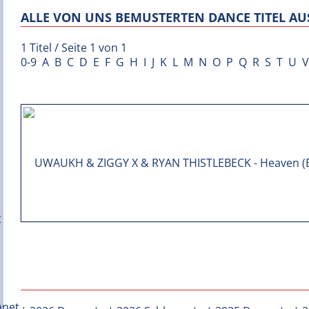
ALLE VON UNS BEMUSTERTEN DANCE TITEL AUS
1 Titel / Seite 1 von 1
0-9
A
B
C
D
E
F
G
H
I
J
K
L
M
N
O
P
Q
R
S
T
U
V