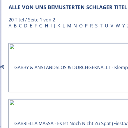
ALLE VON UNS BEMUSTERTEN SCHLAGER TITEL 
20 Titel / Seite 1 von 2
A
B
C
D
E
F
G
H
I
J
K
L
M
N
O
P
R
S
T
U
V
W
Y