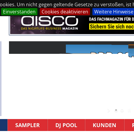
okies. Um nicht gegen geltende Gesetze zu verstoßen, ist hi
Einverstanden
Cookies deaktivieren
Weitere Hinweise
SAMPLER
DJ POOL
KUNDEN