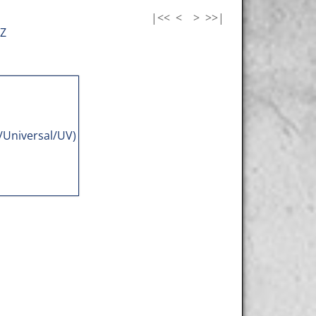
|<<
<
>
>>|
Z