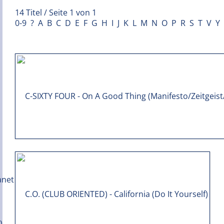
14 Titel / Seite 1 von 1
0-9
?
A
B
C
D
E
F
G
H
I
J
K
L
M
N
O
P
R
S
T
V
Y