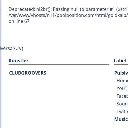
Deprecated: nl2br(): Passing null to parameter #1 ($stri
/var/www/vhosts/n11/poolposition.com/html/goldkal
on line 67
Künstler
Label
CLUBGROOVERS
Pulsi
Hom
YouT
Face
Soun
Twitt
Music