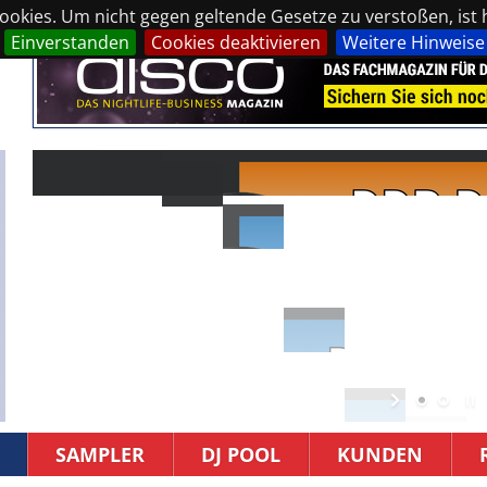
okies. Um nicht gegen geltende Gesetze zu verstoßen, ist hi
Einverstanden
Cookies deaktivieren
Weitere Hinweise
SAMPLER
DJ POOL
KUNDEN