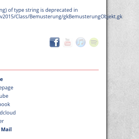
ng) of type string is deprecated in
b/v2015/Class/Bemusterung/gkBemusterungObjekt.gk
ve
epage
ube
book
dcloud
er
 Mail