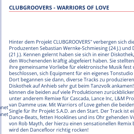
CLUBGROOVERS - WARRIORS OF LOVE
Hinter dem Projekt CLUBGROOVERS" verbergen sich di
Produzenten Sebastian Wernke-Schmiesing (24 J.) und 
(21 J.). Kennen gelernt haben sie sich in einer Diskothek,
den Wochenenden kräftig abgefeiert haben. Sie stellten
ihre gemeinsame Vorliebe für elektronische Musik fest
beschlossen, sich Equipment für ein eigenes Tonstudio
Dort begannen sie dann, diverse Tracks zu produzieren, 
Diskothek auf Anhieb sehr gut beim Tanzvolk ankamen! 
können die beiden auf viele Produktionen zurückblicken
unter anderem Remixe für Cascada, Lance Inc, L&M Projec
van Damme usw. Mit Warriors of Love gehen die beide
Single für Ihr Projekt S.A.D. an den Start. Der Track is
Dance-Beats, fetten Hooklines und ins Ohr gehenden 
von Rob Mayth, der hierzu einen sensationellen Remix bei
wird den Dancefloor richtig rocken!