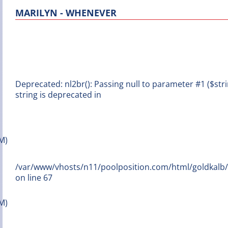
MARILYN - WHENEVER
Deprecated: nl2br(): Passing null to parameter #1 ($stri
string is deprecated in
/var/www/vhosts/n11/poolposition.com/html/goldkal
on line 67