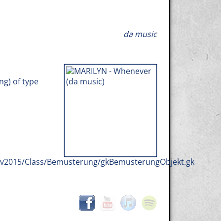
da music
ng) of type
b/v2015/Class/Bemusterung/gkBemusterungObjekt.gk