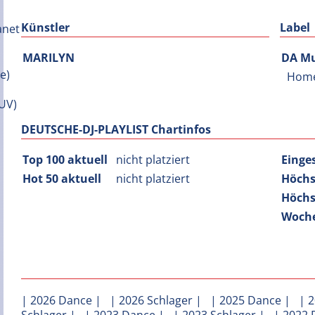
Künstler
Label
MARILYN
DA Mu
Hom
DEUTSCHE-DJ-PLAYLIST Chartinfos
Top 100 aktuell
nicht platziert
Einge
Hot 50 aktuell
nicht platziert
Höchs
Höchs
Woche
|
2026 Dance
| |
2026 Schlager
| |
2025 Dance
| |
2