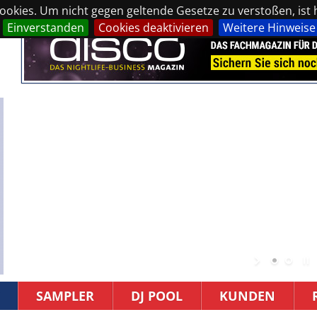
okies. Um nicht gegen geltende Gesetze zu verstoßen, ist hi
Einverstanden
Cookies deaktivieren
Weitere Hinweise
SAMPLER
DJ POOL
KUNDEN