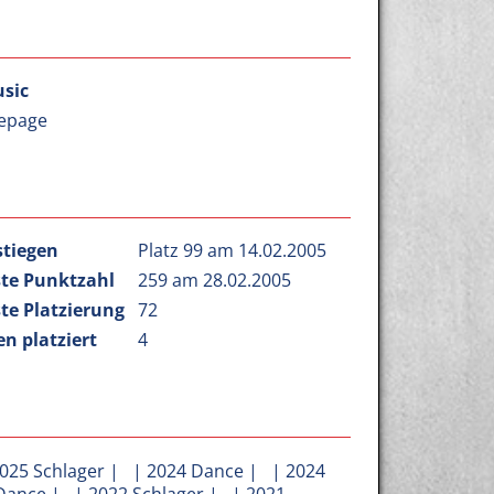
sic
epage
stiegen
Platz 99 am 14.02.2005
te Punktzahl
259 am 28.02.2005
te Platzierung
72
n platziert
4
025 Schlager
| |
2024 Dance
| |
2024