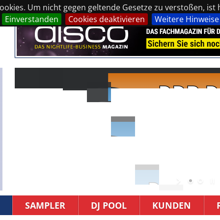
okies. Um nicht gegen geltende Gesetze zu verstoßen, ist hi
Einverstanden
Cookies deaktivieren
Weitere Hinweise
SAMPLER
DJ POOL
KUNDEN