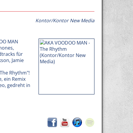
Kontor/Kontor New Media
ODOO MAN
mones,
tracks für
kson, Jamie
"The Rhythm"!
, ein Remix
eo, gedreht in