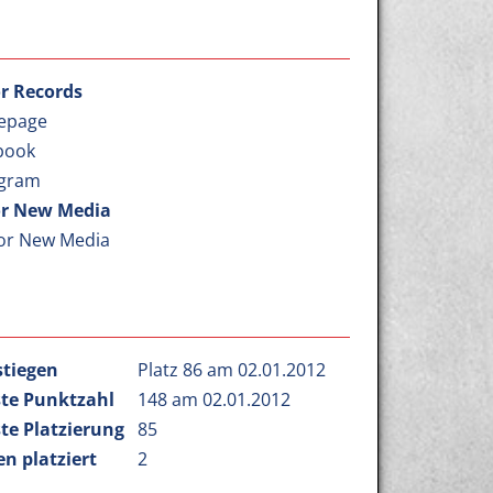
r Records
epage
book
agram
r New Media
or New Media
stiegen
Platz 86 am 02.01.2012
te Punktzahl
148 am 02.01.2012
te Platzierung
85
n platziert
2