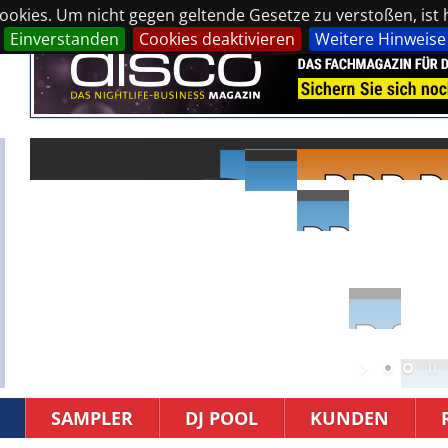
okies. Um nicht gegen geltende Gesetze zu verstoßen, ist hi
Einverstanden
Cookies deaktivieren
Weitere Hinweise
SAMPLER
DJ POOL
KUNDEN