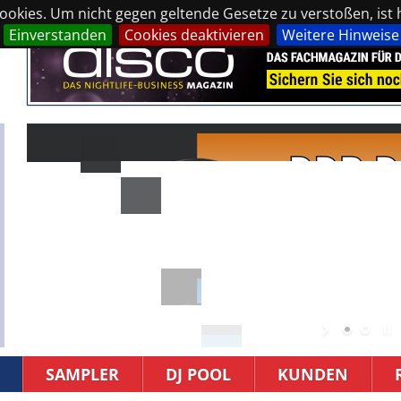
okies. Um nicht gegen geltende Gesetze zu verstoßen, ist hi
Einverstanden
Cookies deaktivieren
Weitere Hinweise
SAMPLER
DJ POOL
KUNDEN