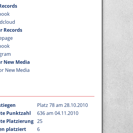
 Records
book
dcloud
r Records
epage
book
agram
r New Media
or New Media
stiegen
Platz 78 am 28.10.2010
te Punktzahl
636 am 04.11.2010
te Platzierung
25
n platziert
6