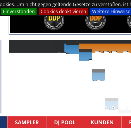
okies. Um nicht gegen geltende Gesetze zu verstoßen, ist hi
Einverstanden
Cookies deaktivieren
Weitere Hinweise
SAMPLER
DJ POOL
KUNDEN