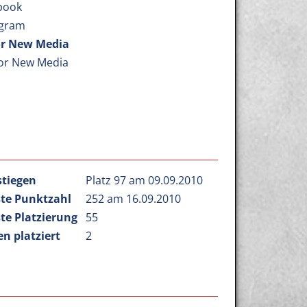
book
agram
r New Media
or New Media
stiegen
Platz 97 am 09.09.2010
te Punktzahl
252 am 16.09.2010
te Platzierung
55
n platziert
2