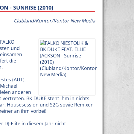
ON - SUNRISE (2010)
Clubland/Kontor/Kontor New Media
 FALKO
esten und
emeinsamen
fert die
n.
stes (AUT):
 Michael
vielen anderen
s vertreten. BK DUKE steht ihm in nichts
ugar, Housesession und S2G sowie Remixen
keiner an ihm vorbei!
 DJ-Elite in diesem Jahr nicht