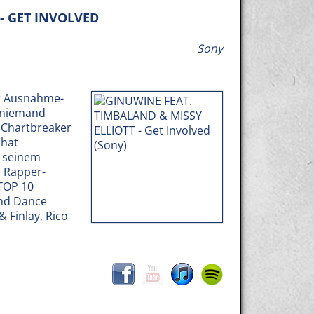
- GET INVOLVED
Sony
er Ausnahme-
 niemand
 Chartbreaker
 hat
t seinem
r Rapper-
 TOP 10
und Dance
& Finlay, Rico