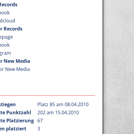
 Records
book
dcloud
r Records
epage
book
agram
r New Media
or New Media
stiegen
Platz 85 am 08.04.2010
te Punktzahl
202 am 15.04.2010
te Platzierung
67
n platziert
3