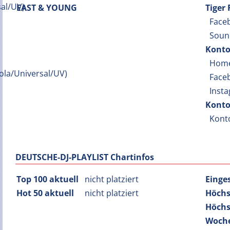
EAST & YOUNG
Tiger
Face
Soun
Konto
Hom
Face
Inst
Konto
Kont
DEUTSCHE-DJ-PLAYLIST Chartinfos
Top 100 aktuell
nicht platziert
Einge
Hot 50 aktuell
nicht platziert
Höchs
Höchs
Woche