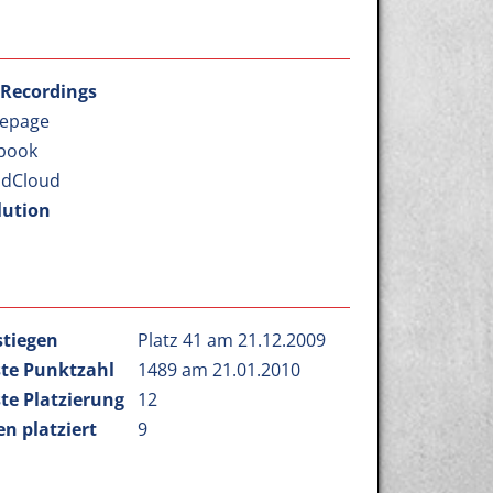
Recordings
epage
book
dCloud
lution
stiegen
Platz 41 am 21.12.2009
te Punktzahl
1489 am 21.01.2010
te Platzierung
12
n platziert
9