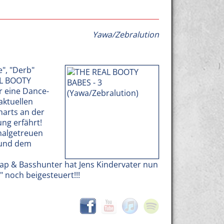
Yawa/Zebralution
e", "Derb"
AL BOOTY
r eine Dance-
aktuellen
harts an der
ng erfährt!
nalgetreuen
 und dem
nap & Basshunter hat Jens Kindervater nun
 noch beigesteuert!!!