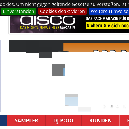
okies. Um nicht gegen geltende Gesetze zu verstoßen, ist hi
Einverstanden
Cookies deaktivieren
Weitere Hinweise
SAMPLER
DJ POOL
KUNDEN