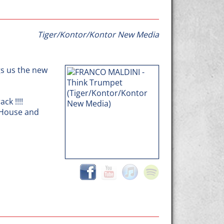
Tiger/Kontor/Kontor New Media
s us the new
ck !!!!
, House and