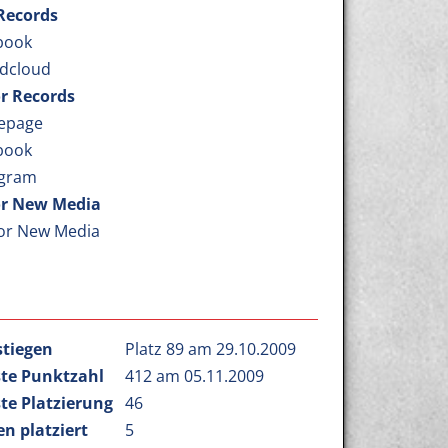
 Records
book
dcloud
r Records
epage
book
agram
r New Media
or New Media
stiegen
Platz 89 am 29.10.2009
te Punktzahl
412 am 05.11.2009
te Platzierung
46
n platziert
5