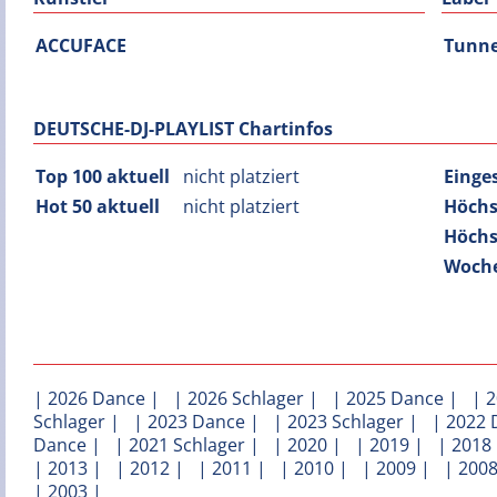
ACCUFACE
Tunne
DEUTSCHE-DJ-PLAYLIST Chartinfos
Top 100 aktuell
nicht platziert
Einge
Hot 50 aktuell
nicht platziert
Höchs
Höchs
Woche
|
2026 Dance
| |
2026 Schlager
| |
2025 Dance
| |
2
Schlager
| |
2023 Dance
| |
2023 Schlager
| |
2022 
Dance
| |
2021 Schlager
| |
2020
| |
2019
| |
2018
|
2013
| |
2012
| |
2011
| |
2010
| |
2009
| |
200
|
2003
|