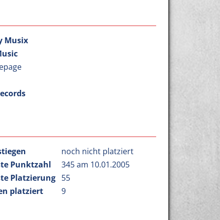
ty Musix
Music
epage
Records
stiegen
noch nicht platziert
te Punktzahl
345 am 10.01.2005
te Platzierung
55
n platziert
9