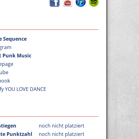
e Sequence
agram
t Punk Music
epage
ube
book
ify YOU LOVE DANCE
stiegen
noch nicht platziert
te Punktzahl
noch nicht platziert