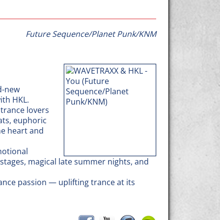
Future Sequence/Planet Punk/KNM
nd-new
ith HKL.
 trance lovers
ats, euphoric
he heart and
motional
l stages, magical late summer nights, and
nce passion — uplifting trance at its