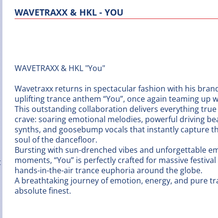
WAVETRAXX & HKL - YOU
WAVETRAXX & HKL "You"
Wavetraxx returns in spectacular fashion with his bra
uplifting trance anthem “You”, once again teaming up w
This outstanding collaboration delivers everything true
crave: soaring emotional melodies, powerful driving be
synths, and goosebump vocals that instantly capture t
soul of the dancefloor.
Bursting with sun-drenched vibes and unforgettable e
moments, “You” is perfectly crafted for massive festiva
hands-in-the-air trance euphoria around the globe.
A breathtaking journey of emotion, energy, and pure tra
absolute finest.