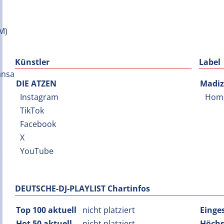
Künstler
Label
DIE ATZEN
Madiz
Instagram
Hom
TikTok
Facebook
X
YouTube
DEUTSCHE-DJ-PLAYLIST Chartinfos
Top 100 aktuell
nicht platziert
Einge
Hot 50 aktuell
nicht platziert
Höchs