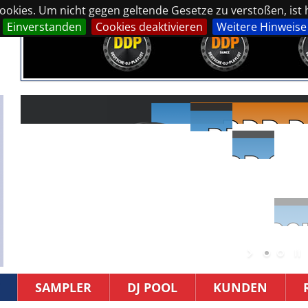
okies. Um nicht gegen geltende Gesetze zu verstoßen, ist hi
Einverstanden
Cookies deaktivieren
Weitere Hinweise
SAMPLER
DJ POOL
KUNDEN