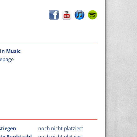
in Music
epage
stiegen
noch nicht platziert
te Punktzahl
noch nicht platziert