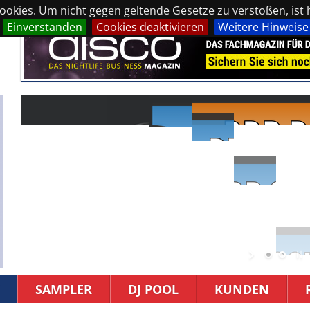
okies. Um nicht gegen geltende Gesetze zu verstoßen, ist hi
Einverstanden
Cookies deaktivieren
Weitere Hinweise
SAMPLER
DJ POOL
KUNDEN