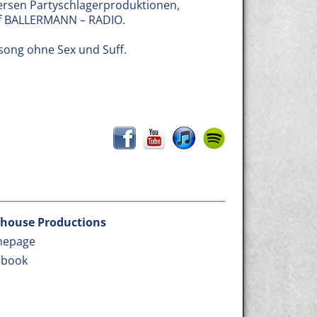
ersen Partyschlagerproduktionen,
auf BALLERMANN – RADIO.
ysong ohne Sex und Suff.
house Productions
epage
ebook