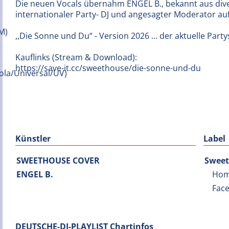
Die neuen Vocals übernahm ENGEL B., bekannt aus div
internationaler Party- DJ und angesagter Moderator 
,,Die Sonne und Du“ - Version 2026 … der aktuelle Part
Kauflinks (Stream & Download):
https://save-it.cc/sweethouse/die-sonne-und-du
Künstler
Label
SWEETHOUSE COVER
Sweet
ENGEL B.
Hom
Fac
DEUTSCHE-DJ-PLAYLIST Chartinfos