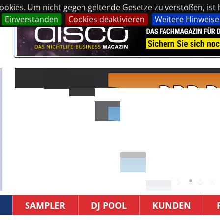
okies. Um nicht gegen geltende Gesetze zu verstoßen, ist hi
Einverstanden
Cookies deaktivieren
Weitere Hinweise
SAMPLER
DJ POOL
KUNDEN