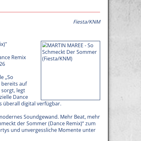
Fiesta/KNM
x)"
Dance Remix
026
le „So
bereits auf
sorgt, legt
zielle Dance
 überall digital verfügbar.
, modernes Soundgewand. Mehr Beat, mehr
hmeckt der Sommer (Dance Remix)“ zum
artys und unvergessliche Momente unter