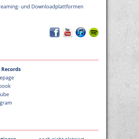
 Streaming- und Downloadplattformen
a Records
epage
book
Tube
agram