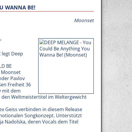
OU WANNA BE!
Moonset
"
2 legt Deep
LD BE
r Moonset
ander Pavlov
en Freiheit 36
v mit dem
 den Weltmeistertitel im Weltergewicht
 Geiss verbinden in diesem Release
motionalen Songkonzept. Unterstützt
a Nadolska, deren Vocals dem Titel