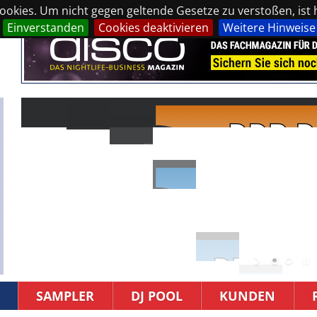
okies. Um nicht gegen geltende Gesetze zu verstoßen, ist hi
Einverstanden
Cookies deaktivieren
Weitere Hinweise
SAMPLER
DJ POOL
KUNDEN