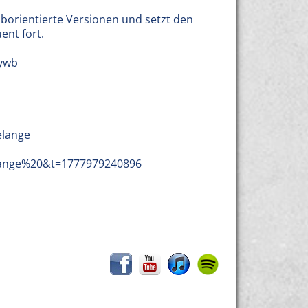
borientierte Versionen und setzt den
ent fort.
aywb
elange
elange%20&t=1777979240896