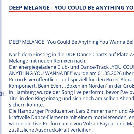
DEEP MELANGE - YOU COULD BE ANYTHING Y
DEEP MELANGE "You Could Be Anything You Wanna Be!
Nach dem Einstieg in die DDP Dance Charts auf Platz 7
Melange mit neuen Remixen nach.
Der energiegeladene Club- und Dance-Track „YOU COU
ANYTHING YOU WANNA BE!“ wurde am 01.05.2026 übe
Records veröffentlicht und speziell für den Boxer Alex
komponiert. Beim Event „Boxen im Norden“ in der Groß
in Hamburg wurde der Song live performt, bevor Pavlo
Titel in den Ring einzog und sich noch am selben Abend
sichern konnte.
Die Hamburger Produzenten Lars Zimmermann und Alex
kraftvolle Dance-Elemente mit einem motivierenden, e
wurde die Live-Performance von Volkan Baydar und Maj
zusätzliche Ausdruckskraft verleihen.