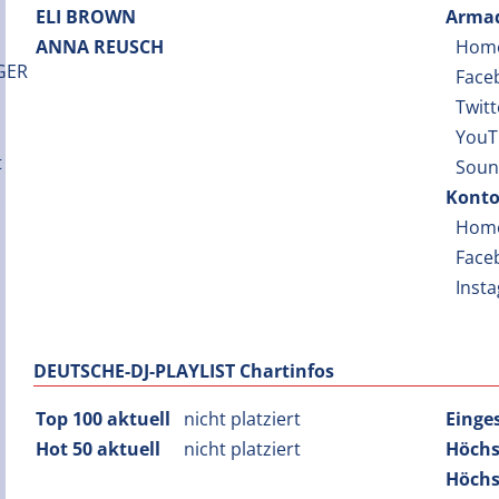
ELI BROWN
Armad
ANNA REUSCH
Hom
Face
Twitt
YouT
Soun
Konto
Hom
Face
Inst
DEUTSCHE-DJ-PLAYLIST Chartinfos
Top 100 aktuell
nicht platziert
Einge
Hot 50 aktuell
nicht platziert
Höchs
Höchs