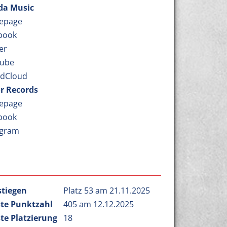
a Music
epage
book
er
ube
dCloud
r Records
epage
book
agram
stiegen
Platz 53 am 21.11.2025
te Punktzahl
405 am 12.12.2025
te Platzierung
18