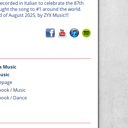
recorded in Italian to celebrate the 87th
ought the song to #1 around the world.
nd of August 2025, by ZYX Music!!!
a Music
usic
epage
book / Music
book / Dance