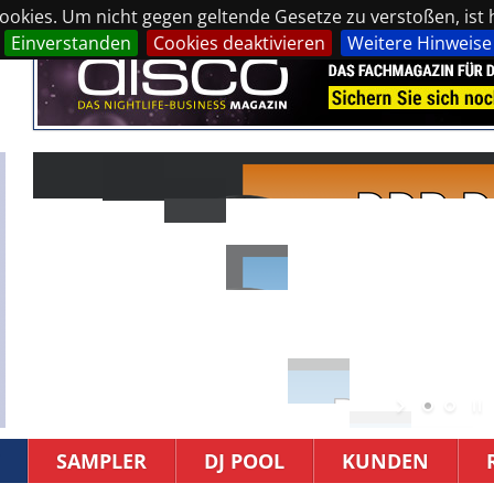
okies. Um nicht gegen geltende Gesetze zu verstoßen, ist hi
Einverstanden
Cookies deaktivieren
Weitere Hinweise
SAMPLER
DJ POOL
KUNDEN