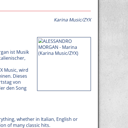
Karina Music/ZYX
rgan ist Musik
talienischer,
YX Music, wird
einen. Dieses
rtstag von
der den Song
thing, whether in Italian, English or
on of many classic hits.