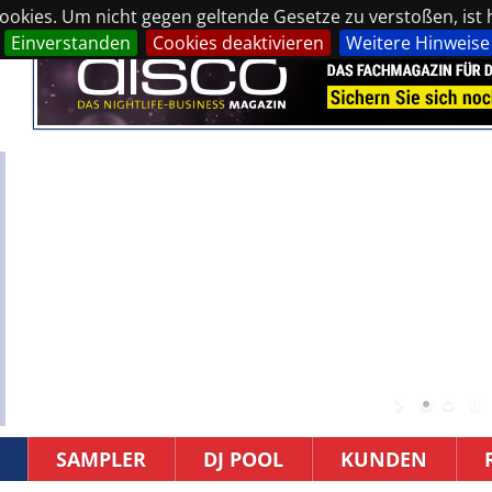
okies. Um nicht gegen geltende Gesetze zu verstoßen, ist hi
Einverstanden
Cookies deaktivieren
Weitere Hinweise
SAMPLER
DJ POOL
KUNDEN