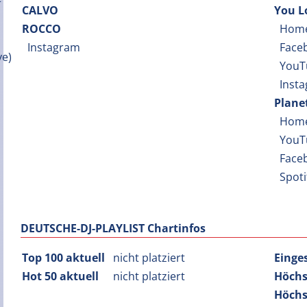
CALVO
You L
ROCCO
Hom
Instagram
Face
YouT
Inst
Plane
Hom
YouT
Face
Spot
DEUTSCHE-DJ-PLAYLIST Chartinfos
Top 100 aktuell
nicht platziert
Einge
Hot 50 aktuell
nicht platziert
Höchs
Höchs