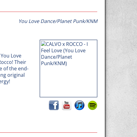
You Love Dance/Planet Punk/KNM
 You Love
Rocco! Their
e of the end-
ing original
ergy!