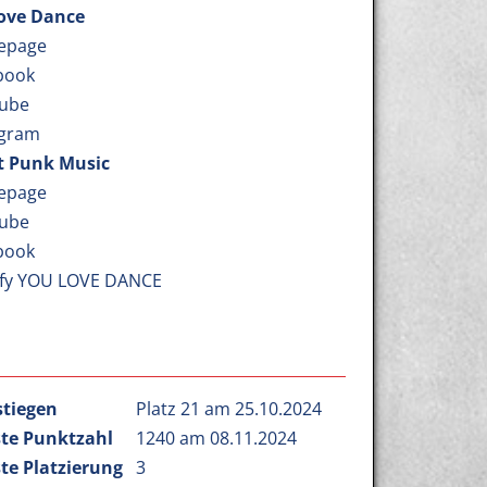
ove Dance
epage
book
ube
agram
t Punk Music
epage
ube
book
ify YOU LOVE DANCE
stiegen
Platz 21 am 25.10.2024
te Punktzahl
1240 am 08.11.2024
te Platzierung
3