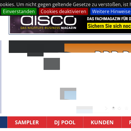
okies. Um nicht gegen geltende Gesetze zu verstoßen, ist hi
Einverstanden
Cookies deaktivieren
Weitere Hinweise
SAMPLER
DJ POOL
KUNDEN