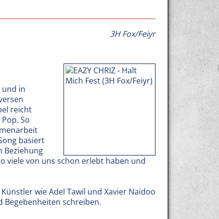
3H Fox/Feiyr
 und in
iversen
el reicht
 Pop. So
mmenarbeit
Song basiert
en Beziehung
so viele von uns schon erlebt haben und
 Künstler wie Adel Tawil und Xavier Naidoo
nd Begebenheiten schreiben.