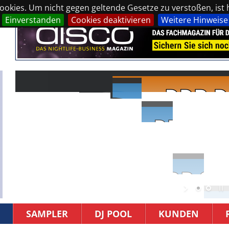
okies. Um nicht gegen geltende Gesetze zu verstoßen, ist hi
Einverstanden
Cookies deaktivieren
Weitere Hinweise
SAMPLER
DJ POOL
KUNDEN