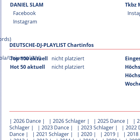
DANIEL SLAM
Tkbz 
Facebook
Inst
Instagram
DEUTSCHE-DJ-PLAYLIST Chartinfos
Top 100 aktuell
nicht platziert
Einge
Hot 50 aktuell
nicht platziert
Höchs
Höchs
Woche
|
2026 Dance
| |
2026 Schlager
| |
2025 Dance
| |
2
Schlager
| |
2023 Dance
| |
2023 Schlager
| |
2022 
Dance
| |
2021 Schlager
| |
2020
| |
2019
| |
2018