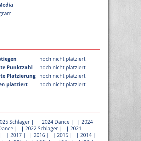
Media
agram
stiegen
noch nicht platziert
te Punktzahl
noch nicht platziert
te Platzierung
noch nicht platziert
n platziert
noch nicht platziert
025 Schlager
| |
2024 Dance
| |
2024
Dance
| |
2022 Schlager
| |
2021
| |
2017
| |
2016
| |
2015
| |
2014
|