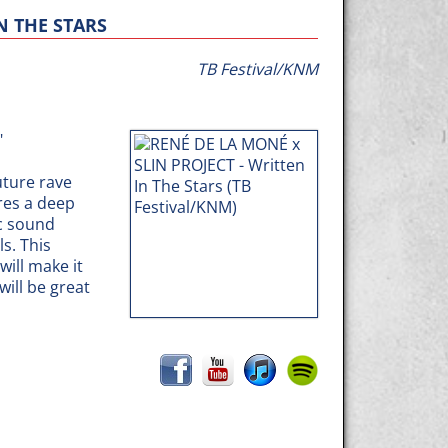
N THE STARS
TB Festival/KNM
"
uture rave
ures a deep
c sound
s. This
ill make it
will be great