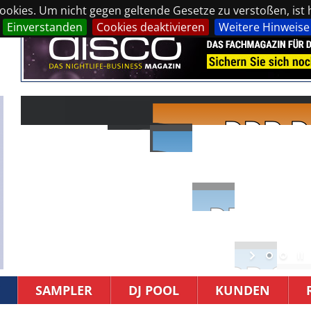
okies. Um nicht gegen geltende Gesetze zu verstoßen, ist hi
Einverstanden
Cookies deaktivieren
Weitere Hinweise
SAMPLER
DJ POOL
KUNDEN