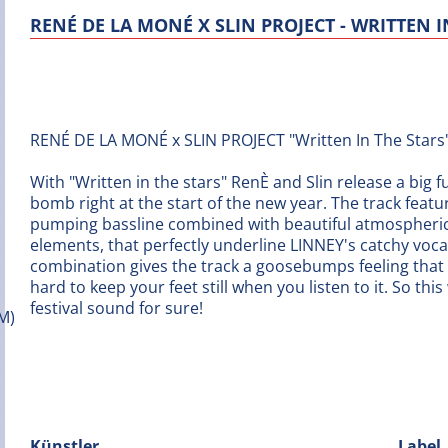
RENÉ DE LA MONÉ X SLIN PROJECT - WRITTEN I
RENÉ DE LA MONÉ x SLIN PROJECT "Written In The Stars
With "Written in the stars" RenÈ and Slin release a big f
bomb right at the start of the new year. The track feat
pumping bassline combined with beautiful atmospheri
elements, that perfectly underline LINNEY's catchy vocal
combination gives the track a goosebumps feeling that w
hard to keep your feet still when you listen to it. So this 
festival sound for sure!
Künstler
Label