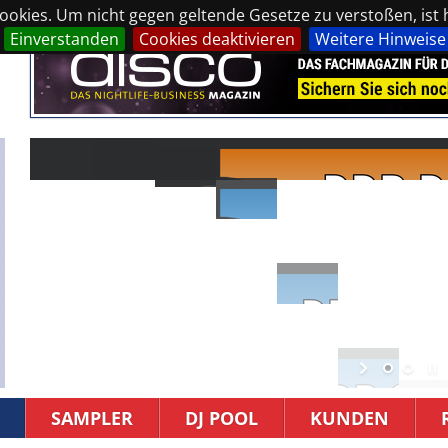
okies. Um nicht gegen geltende Gesetze zu verstoßen, ist hi
Einverstanden
Cookies deaktivieren
Weitere Hinweise
SAMPLER
DJ POOL
KUNDEN