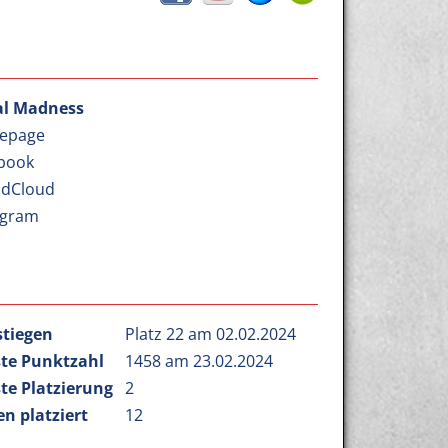
l Madness
epage
book
dCloud
agram
stiegen
Platz 22 am 02.02.2024
te Punktzahl
1458 am 23.02.2024
te Platzierung
2
n platziert
12